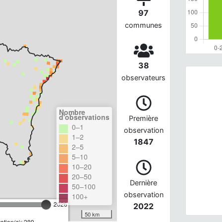
97
communes
38
observateurs
Nombre
d'observations
Première
0–1
observation
1–2
1847
Prev
2–5
5–10
10–20
20–50
Dernière
50–100
observation
100+
2026
2022
50 km
tion(s): 289