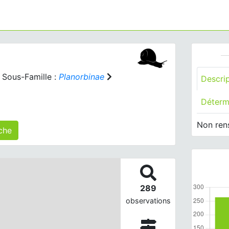
Sous-Famille :
Planorbinae
Descri
Déterm
Non ren
r(s) agrégé(s) sur cette fiche
289
observations