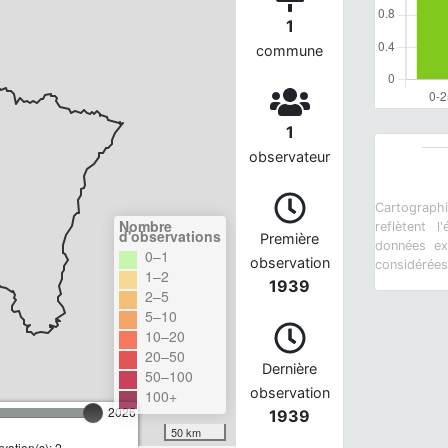
1
commune
1
observateur
Cartograph
Nombre
reflètent 
d'observations
Première
données ex
0–1
observation
considérée
1–2
1939
2–5
5–10
10–20
20–50
Dernière
50–100
observation
100+
2026
1939
50 km
ation(s): 2