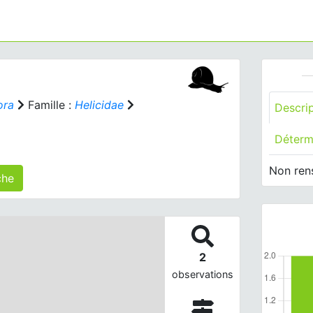
ora
Famille :
Helicidae
Descri
Déterm
Non ren
 agrégé(s) sur cette fiche
2
observations