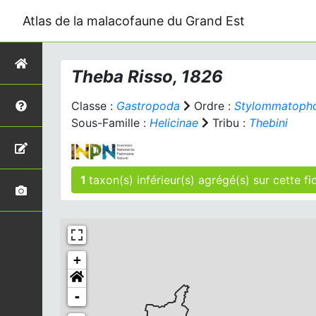
Atlas de la malacofaune du Grand Est
Theba
Risso, 1826
Classe :
Gastropoda
Ordre :
Stylommatoph
Sous-Famille :
Helicinae
Tribu :
Thebini
1
taxon(s) inférieur(s)
+
-