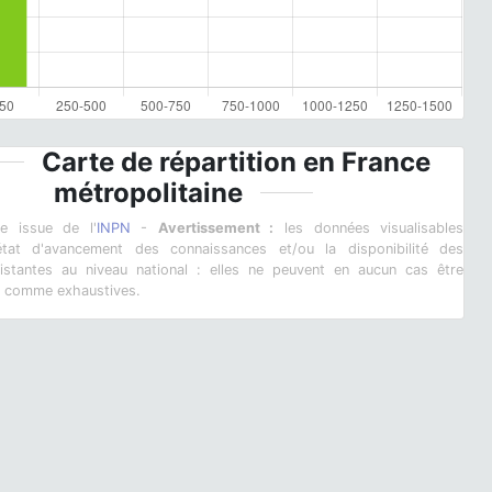
Carte de répartition en France
métropolitaine
ie issue de l'
INPN
-
Avertissement :
les données visualisables
l'état d'avancement des connaissances et/ou la disponibilité des
istantes au niveau national : elles ne peuvent en aucun cas être
s comme exhaustives.