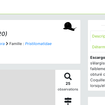
20)
Descri
ora
Famille :
Pristilomatidae
Déterm
Escargo
s’élargi
faiblem
obturé c
Coquille
25
lorsqu’el
observations