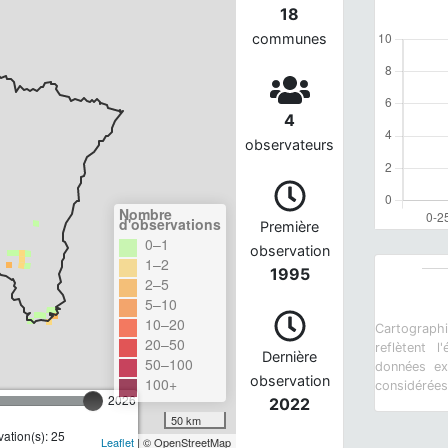
18
communes
4
observateurs
Nombre
d'observations
Première
0–1
observation
1–2
1995
2–5
5–10
10–20
Cartograph
20–50
reflètent 
Dernière
50–100
données ex
observation
100+
considérée
2026
2022
50 km
ation(s): 25
Leaflet
| © OpenStreetMap