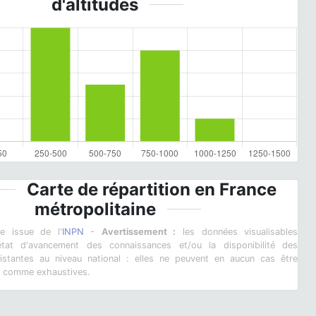
d'altitudes
Carte de répartition en France
métropolitaine
ie issue de l'
INPN
-
Avertissement :
les données visualisables
l'état d'avancement des connaissances et/ou la disponibilité des
istantes au niveau national : elles ne peuvent en aucun cas être
s comme exhaustives.