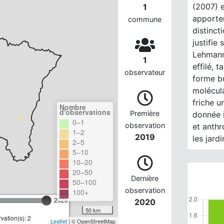
(2007) 
1
apporte
commune
distinct
justifie
Lehmanni
1
effilé, 
observateur
forme bu
molécula
friche 
Nombre
d'observations
Première
donnée i
0–1
observation
et anthr
1–2
2019
les jardi
2–5
5–10
10–20
20–50
Dernière
50–100
observation
100+
2026
2020
50 km
ation(s): 2
Leaflet
| © OpenStreetMap