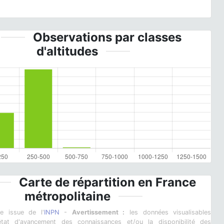
.
Observations par classes
d'altitudes
Carte de répartition en France
métropolitaine
ie issue de l'
INPN
-
Avertissement :
les données visualisables
l'état d'avancement des connaissances et/ou la disponibilité des