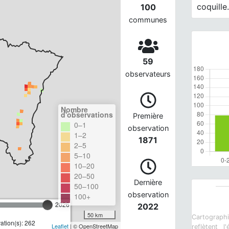
coquille
100
communes
59
observateurs
Nombre
d'observations
Première
0–1
observation
1–2
1871
2–5
5–10
10–20
20–50
Dernière
50–100
observation
100+
2026
2022
50 km
Cartograph
tion(s): 262
Leaflet
| © OpenStreetMap
reflètent 