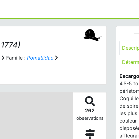
 1774)
Descri
Famille :
Pomatiidae
Déterm
Escargo
4.5-5 to
péristom
Coquille
de spire
262
les plus
observations
couleur 
disposée
affleura