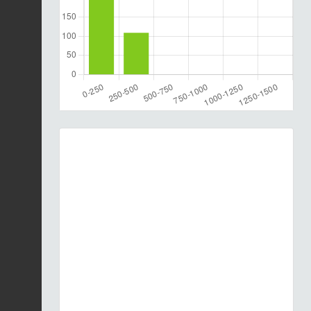
Previous
Next
Anodonta anatina © Kevin Umbrecht (SHNEC)