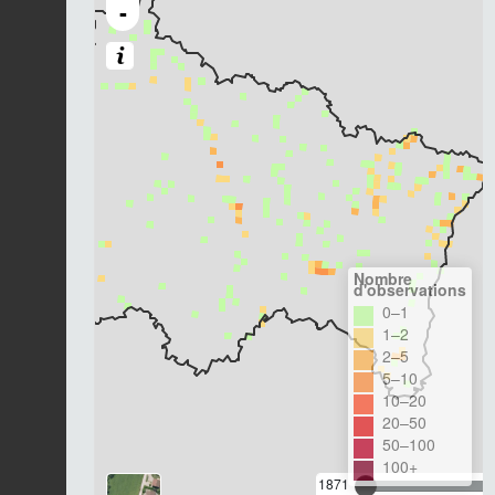
-
Nombre
d'observations
0–1
1–2
2–5
5–10
10–20
20–50
50–100
100+
1871