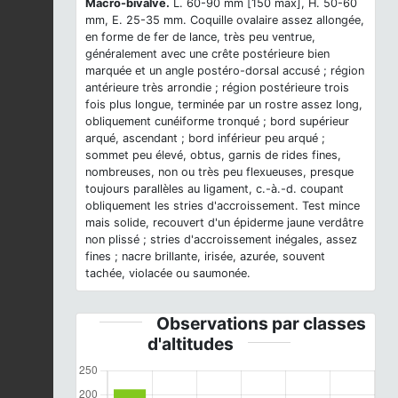
Macro-bivalve.
L. 60-90 mm [150 max], H. 50-60
mm, E. 25-35 mm. Coquille ovalaire assez allongée,
en forme de fer de lance, très peu ventrue,
généralement avec une crête postérieure bien
marquée et un angle postéro-dorsal accusé ; région
antérieure très arrondie ; région postérieure trois
fois plus longue, terminée par un rostre assez long,
obliquement cunéiforme tronqué ; bord supérieur
arqué, ascendant ; bord inférieur peu arqué ;
sommet peu élevé, obtus, garnis de rides fines,
nombreuses, non ou très peu flexueuses, presque
toujours parallèles au ligament, c.-à.-d. coupant
obliquement les stries d'accroissement. Test mince
mais solide, recouvert d'un épiderme jaune verdâtre
non plissé ; stries d'accroissement inégales, assez
fines ; nacre brillante, irisée, azurée, souvent
tachée, violacée ou saumonée.
Observations par classes
d'altitudes