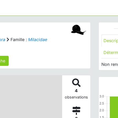
ora
Famille :
Milacidae
Descri
Déterm
 agrégé(s) sur cette fiche
Non ren
4
observations