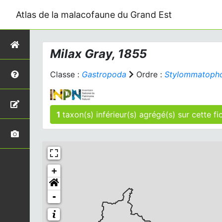
Atlas de la malacofaune du Grand Est
Milax
Gray, 1855
Classe :
Gastropoda
Ordre :
Stylommatoph
1
taxon(s) inférieur(s)
+
-