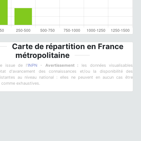
Carte de répartition en France
métropolitaine
ie issue de l'
INPN
-
Avertissement :
les données visualisables
l'état d'avancement des connaissances et/ou la disponibilité des
istantes au niveau national : elles ne peuvent en aucun cas être
s comme exhaustives.