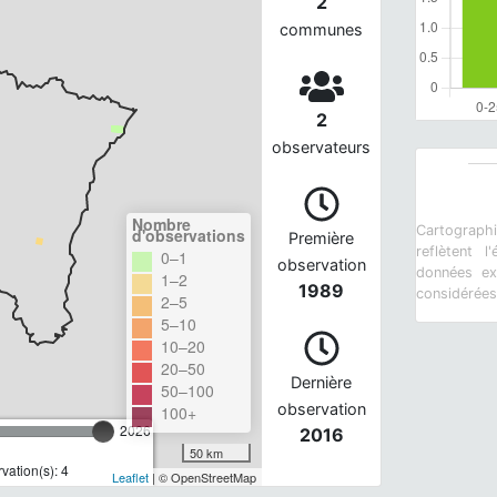
2
communes
2
observateurs
Nombre
Cartograph
d'observations
Première
reflètent 
0–1
observation
données ex
1–2
1989
considérée
2–5
5–10
10–20
20–50
Dernière
50–100
observation
100+
2026
2016
50 km
ation(s): 4
Leaflet
| © OpenStreetMap